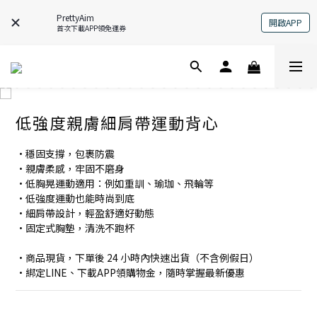
PrettyAim
開啟APP
首次下載APP領免運券
低強度親膚細肩帶運動背心
•穩固支撐，包裹防震
•親膚柔感，牢固不磨身
•低胸晃運動適用：例如重訓、瑜珈、飛輪等
•低強度運動也能時尚到底    
•細肩帶設計，輕盈舒適好動態
•固定式胸墊，清洗不跑杯
•商品現貨，下單後 24 小時內快速出貨（不含例假日）
•綁定LINE、下載APP領購物金，隨時掌握最新優惠