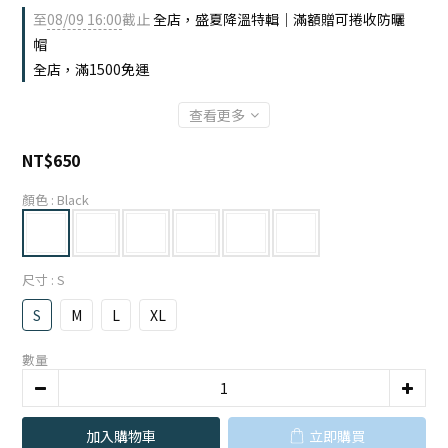
至
08/09 16:00
截止
全店，盛夏降溫特輯｜滿額贈可捲收防曬
帽
全店，滿1500免運
查看更多
NT$650
顏色
: Black
尺寸
: S
S
M
L
XL
數量
加入購物車
立即購買