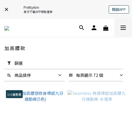
PrettyAim
開啟APP
首次下載APP領免運券
加高腰款
套
篩選
用
篩
商品排序
每頁顯示 72 個
選
(0/20)
1+1優惠價
尺
寸
XS
(1)