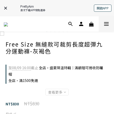
PrettyAim
開啟APP
首次下載APP領免運券
Free Size 無縫款可裁剪長度超彈九
分運動褲-灰褐色
至
08/09 16:00
截止
全店，盛夏降溫特輯｜滿額贈可捲收防曬
帽
全店，滿1500免運
查看更多
NT$830
NT$830
尺寸
: F