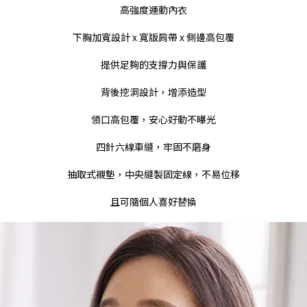
高強度運動內衣
下胸加寬設計 x 寬版肩帶 x 側邊高包覆
提供足夠的支撐力與保護
背後挖洞設計，增添造型
領口高包覆，安心好動不曝光
四針六線車縫，牢固不磨身
抽取式襯墊，中央縫製固定線，不易位移
且可隨個人喜好替換