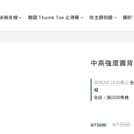
 泳裝支線
韓國 Thumb Toe 止滑襪
依主題挑選
關於 
中高強度露背
至
08/09 16:00
截止
全
帽
全店，滿1500免運
NT$690
NT$690