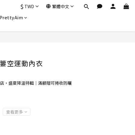
$
TWD
繁體中文
PrettyAim
立即購買
簍空運動內衣
店，盛夏降溫特輯｜滿額贈可捲收防曬
查看更多