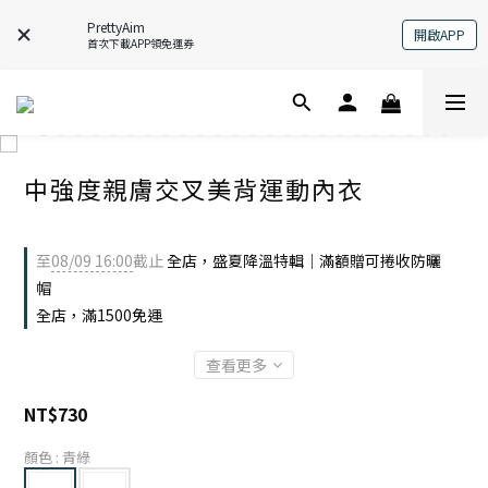
PrettyAim
開啟APP
首次下載APP領免運券
中強度親膚交叉美背運動內衣
至
08/09 16:00
截止
全店，盛夏降溫特輯｜滿額贈可捲收防曬
帽
全店，滿1500免運
查看更多
NT$730
顏色
: 青綠