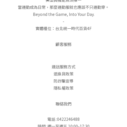
美型與機能無須擇一
當運動成為日常，那麼運動服就也應該不只運動穿。
Beyond the Game, Into Your Day.
-
實體櫃位：台北統一時代百貨4F
顧客服務
運送服務方式
退換貨政策
防詐騙宣導
隱私權政策
聯絡我們
電話 :0422246488
時間 :週一至週五 10:00-17:30