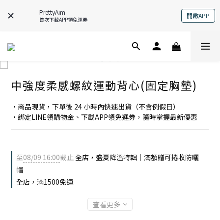
PrettyAim
開啟APP
首次下載APP領免運券
中強度柔感螺紋運動背心(固定胸墊)
•商品現貨，下單後 24 小時內快速出貨（不含例假日）
•綁定LINE領購物金、下載APP領免運券，隨時掌握最新優惠
至
08/09 16:00
截止
全店，盛夏降溫特輯｜滿額贈可捲收防曬
帽
全店，滿1500免運
查看更多