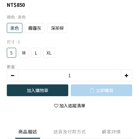
NT$850
顏色
: 黑色
黑色
霧霾灰
深茶棕
尺寸
: S
S
M
L
XL
數量
加入購物車
立即購買
加入追蹤清單
商品描述
送貨及付款方式
顧客評價