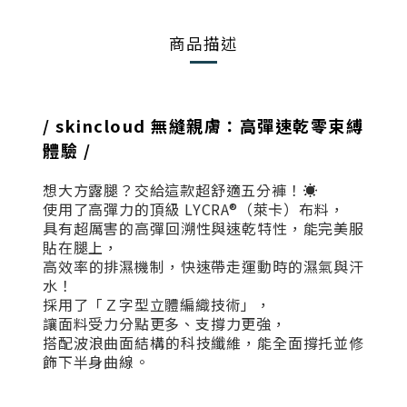
商品描述
/ skincloud 無縫親膚：高彈速乾零束縛
體驗 /
想大方露腿？交給這款超舒適五分褲！☀️
使用了高彈力的頂級 LYCRA®（萊卡）布料，
具有超厲害的高彈回溯性與速乾特性，能完美服
貼在腿上，
高效率的排濕機制，快速帶走運動時的濕氣與汗
水！
採用了「Ｚ字型立體編織技術」，
讓面料受力分點更多、支撐力更強，
搭配波浪曲面結構的科技纖維，能全面撐托並修
飾下半身曲線。