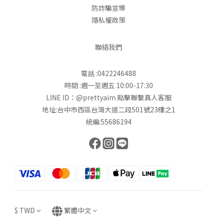
實體櫃位：台北統一時代百貨4F
顧客服務
運送服務方式
退換貨政策
防詐騙宣導
隱私權政策
聯絡我們
電話 :0422246488
時間 :週一至週五 10:00-17:30
LINE ID：@prettyaim
點擊聯繫真人客服
地址:台中市西區台灣大道二段501號23樓之1
統編:55686194