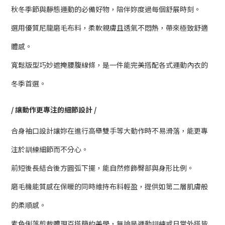
秋冬季節與靜態運動的必備好物，陪伴妳度過每個舒展時刻。
選用優質尼龍磨毛布料，柔軟親膚且透氣不悶熱，帶來極致舒適
體感。
寬鬆版型巧妙遮掩腰腹線條，是一件能完美搭配各式運動內衣的
冬季首選。
/ 讓動作更專注的細節設計 /
合身袖口設計讓妳在進行高舉雙手等大動作時不易滑落，能更專
注於訓練細節而不分心。
前短後長結合後方圓弧下擺，能自然修飾臀部與身形比例。
磨毛機能質感在保暖的同時維持布料輕盈，提供如第二層肌膚般
的柔順感。
素色俐落剪裁體現百搭簡約美學，無論是運動訓練或日常外搭皆