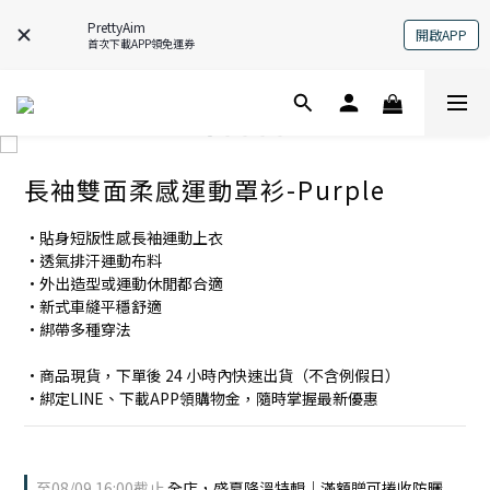
PrettyAim
開啟APP
首次下載APP領免運券
長袖雙面柔感運動罩衫-Purple
•貼身短版性感長袖運動上衣
•透氣排汗運動布料
•外出造型或運動休閒都合適
•新式車縫平穩舒適
•綁帶多種穿法
•商品現貨，下單後 24 小時內快速出貨（不含例假日）
•綁定LINE、下載APP領購物金，隨時掌握最新優惠
至
08/09 16:00
截止
全店，盛夏降溫特輯｜滿額贈可捲收防曬