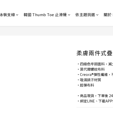
 泳裝支線
韓國 Thumb Toe 止滑襪
依主題挑選
關於 
柔膚兩件式疊
•四級色牢固面料，減
•莫代爾螺紋布料
•Creora®彈性纖維
•吸濕排汗材質
•超彈布料
•商品現貨，下單後 2
•綁定LINE、下載A