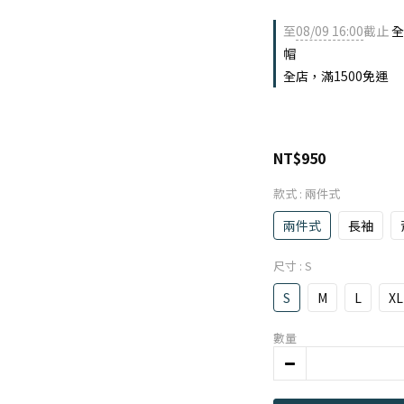
至
08/09 16:00
截止
全
帽
全店，滿1500免運
NT$950
款式
: 兩件式
兩件式
長袖
尺寸
: S
S
M
L
XL
數量