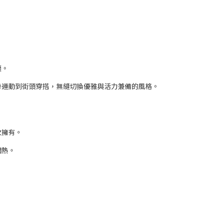
。
適。
房運動到街頭穿搭，無縫切換優雅與活力兼備的風格。
次擁有。
悶熱。
。