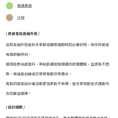
青蘋果綠
沙棕
/ 修身寬鬆長袖外搭 /
這款長袖外搭是秋冬季節或靜態運動時的必備好物，陪伴妳度過
每個舒展時刻。
選用超柔絲感面料，帶給肌膚極致親膚的舒適體驗，且透氣不悶
熱，無論是訓練或日常穿著都非常適合。
寬鬆的版型設計讓活動更加柔軟不束縛，是冬季搭配各式運動內
衣的最佳選擇。
/ 設計細節 /
獨特的深V扭結造型不僅修飾身形，更為整體穿搭增添層次美感。