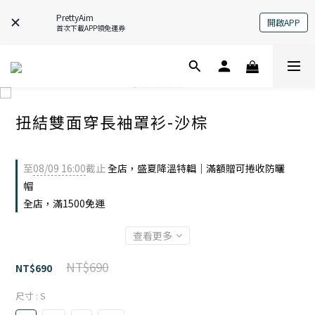
PrettyAim
開啟APP
首次下載APP領免運券
扭結雙面穿長袖罩衫-沙棕
至
08/09 16:00
截止
全店，盛夏降溫特輯｜滿額贈可捲收防曬
帽
全店，滿1500免運
查看更多
NT$690
NT$690
尺寸
: S