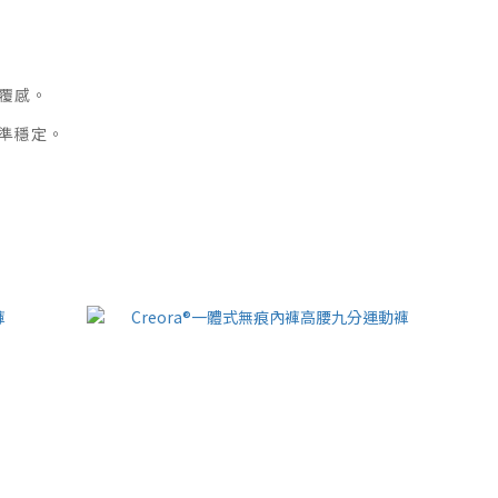
覆感。
準穩定。