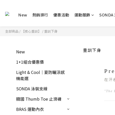
New
熱銷排行
優惠活動
運動服飾
SONDA
全部商品
/
【核心重訓】
/
重訓下身
重訓下身
New
1+1組合優惠價
Pr
Light & Cool｜夏防曬涼感
機能選
在汗
SONDA 泳裝支線
"The 
韓國 Thumb Toe 止滑襪
BRAS 運動內衣