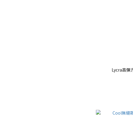
Lycra高