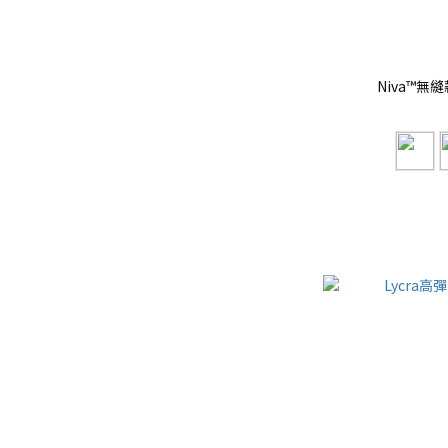
Niva™