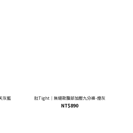
-天灰藍
肚Tight｜無縫款腹部加壓九分褲-煙灰
NT$890