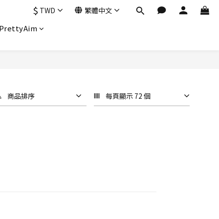
$
TWD
繁體中文
PrettyAim
商品排序
每頁顯示 72 個