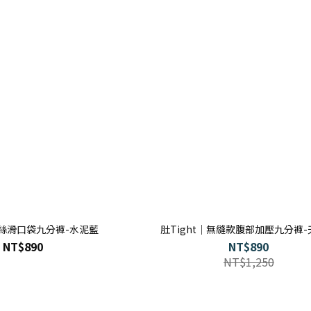
款絲滑口袋九分褲-水泥藍
肚Tight｜無縫款腹部加壓九分褲
NT$890
NT$890
NT$1,250