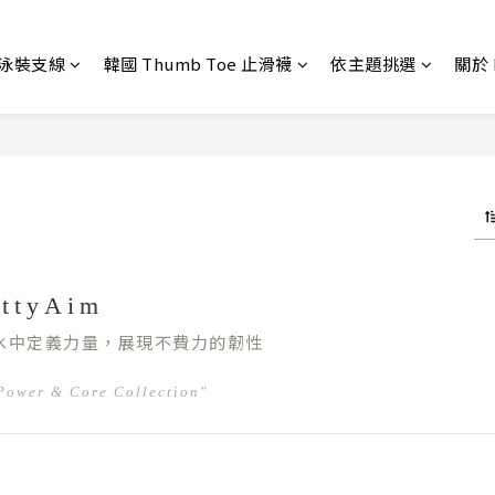
 泳裝支線
韓國 Thumb Toe 止滑襪
依主題挑選
關於 
ettyAim
水中定義力量，展現不費力的韌性
Power & Core Collection"